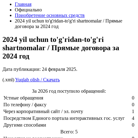
Главная
Официально
Приобретение основных средств
2024 yil uchun to'g'ridan-to'g'ri shartnomalar / Прямые
договора за 2024 год
2024 yil uchun to'g'ridan-to'g'ri
shartnomalar / Прямые договора за
2024 год
Дата публикации:
24 февраля 2025
.
(.xml)
Yuqlab olish / Скачать
За 2026 год поступило обращений:
Устные обращения
0
По телефону / факсу
0
Через корпоративный сайт / эл. почту
1
Посредством Единого портала интерактивных гос. услуг
4
Другими способами
0
Всего: 5