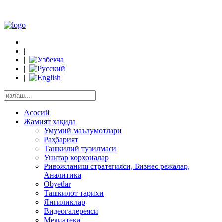
|
|
|
|
Асосий
Жамият ҳақида
Умумий маълумотлари
Раҳбарият
Ташкилий тузилмаси
Унитар корхоналар
Ривожланиш стратегияси, Бизнес режалар,
Аналитика
Obyetlar
Ташкилот тарихи
Янгиликлар
Видеогалереяси
Медиатека