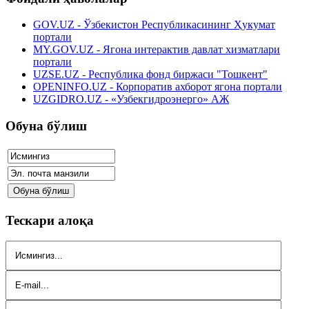
GOV.UZ - Ўзбекистон Республикасининг Ҳукумат
портали
MY.GOV.UZ - Ягона интерактив давлат хизматлари
портали
UZSE.UZ - Республика фонд биржаси "Тошкент"
OPENINFO.UZ - Корпоратив ахборот ягона портали
UZGIDRO.UZ - «Узбекгидроэнерго» АЖ
Обуна бўлиш
Тескари алоқа