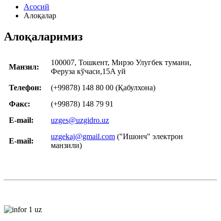
Асосий
Алоқалар
Алоқаларимиз
100007, Тошкент, Мирзо Улугбек тумани,
Манзил:
Феруза кўчаси,15A уй
Телефон:
(+99878) 148 80 00 (Қабулхона)
Факс:
(+99878) 148 79 91
E-mail:
uzges@uzgidro.uz
uzgekaj@gmail.com
("Ишонч" электрон
E-mail:
манзили)