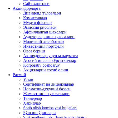
Сайт харитаси
Акциядорларга
Дивиденд тўловлари
Комиссиялар
Муҳим фактлар
Эмиссия рисоласи
Аффилланган шахслари
Аудиторларнинг хулосалари
Молиявий хисоботлар
Инвестиция портфели
Овоз бериш
Акциядорлар учун маълумоти
Асосий ишлаш кўрсаткичлар
Korporativ boshqaruv
Акцияларни сотиб олиш
Расмий
Устав
Сертификат ва лицензиялар
Норматив-ҳуқуқий базаси
Жамиятнинг ҳужжатлари
Тендерлар
Харидлар
Sotib olish komissiyasi hujjatlari
Бўш иш ўринлари
Shikoyatlarni, takliflarni ko'rib chiqish