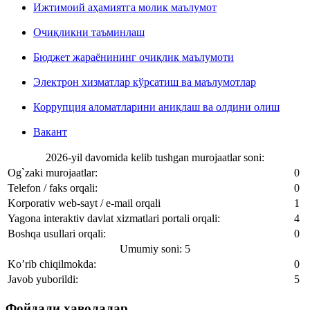
Ижтимоий аҳамиятга молик маълумот
Очиқликни таъминлаш
Бюджет жараёнининг очиқлик маълумоти
Электрон хизматлар кўрсатиш ва маълумотлар
Коррупция аломатларини аниқлаш ва олдини олиш
Вакант
2026-yil davomida kelib tushgan murojaatlar soni:
Og`zaki murojaatlar:
0
Telefon / faks orqali:
0
Korporativ web-sayt / e-mail orqali
1
Yagona interaktiv davlat xizmatlari portali orqali:
4
Boshqa usullari orqali:
0
Umumiy soni: 5
Ko’rib chiqilmokda:
0
Javob yuborildi:
5
Фойдали ҳаволалар