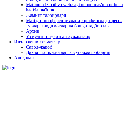
Matbuot xizmati va web-sayt uchun mas'ul xodimlar
haqida ma'lumot
Жамият тадбирлари
Матбуот конференциялари, брифинглар, пресс-
турлар, тақдимотлар ва бошқа тадбирлар
Архив
Ўз кучини йўқотган ҳужжатлар
Интерактив хизматлар
Савол-жавоб
Давлат ташкилотларга мурожаат юбориш
Алоқалар